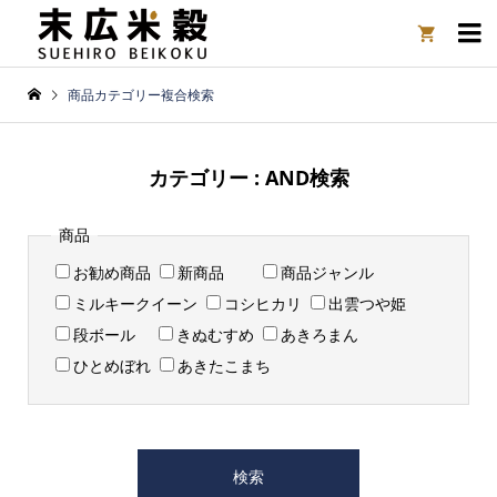

商品カテゴリー複合検索
カテゴリー : AND検索
商品
お勧め商品
新商品
商品ジャンル
ミルキークイーン
コシヒカリ
出雲つや姫
段ボール
きぬむすめ
あきろまん
ひとめぼれ
あきたこまち