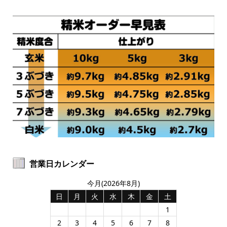
営業日カレンダー
今月(2026年8月)
日
月
火
水
木
金
土
1
2
3
4
5
6
7
8