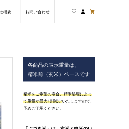
社概要
お問い合わせ
各商品の表示重量は、
精米前（玄米）ベースです
精米をご希望の場合、精米処理によっ
て重量が最大1割減少
いたしますので、
予めご了承ください。
「ぶづき米」は、玄米と白米のい